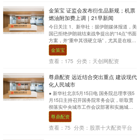
金策宝 证监会发布衍生品新规；机票
燃油附加费上调｜21早新闻
今日关注 1、新华社：据伊朗媒体报道，美
国已拒绝伊朗就结束战争提出的“14点”书面
方案，并“重申其强硬立场”，尤其是在核问
题上。伊朗方案基于两阶段谈判程序：第
金策宝
一....
查看：
175
分类：
天创网配资
尊鼎配资 远近结合突出重点 建设现代
化人民城市
● 新华社北京5月15日电 国务院总理李强5
月15日主持召开国务院常务会议，听取贯
彻落实中央城市工作会议部署和实施城市
更新进展情况汇报，审议通过《城市更
尊鼎配资
新“十五....
查看：
75
分类：
股票十大配资平台