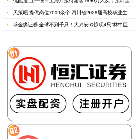
优配送 五一假日上海共接待游客1690万人次，预计全要素旅游
天策吧 提供岗位7000余个 四川省2026届高校毕业生硕博
盛金缘证券 全球不到千只！大兴安岭惊现4只“林中巨兽”，一只