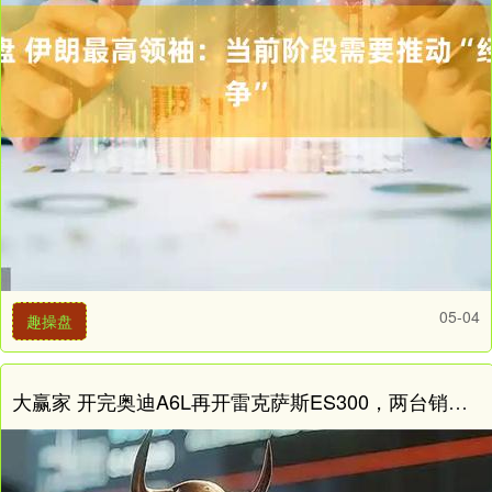
05-04
趣操盘
大赢家 开完奥迪A6L再开雷克萨斯ES300，两台销冠差距有多大?选错会后悔