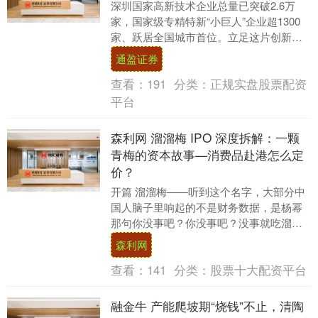
深圳国家高新技术企业总量已突破2.6万
家，国家级专精特新“小巨人”企业超1300
家、跃居全国城市首位。立足这片创新创
业热土，宁波银行深圳分行始终坚定践行
通盈证券
金融工作....
查看：
191
分类：
正规实盘股票配资
平台
森利网 溜溜梅 IPO 深度拆解：一颗
青梅的资本故事—消费品赴港怎么定
价？
开篇 溜溜梅——听到这个名字，大部分中
国人脑子里响起的不是财务数据，是杨幂
那句你没事吧？你没事吧？没事就吃溜溜
梅。 2026 年 5 月 21 日，溜溜梅股份有....
森利网
查看：
141
分类：
股票十大配资平台
融金牛 产能爬坡期“烧钱”不止，清陶