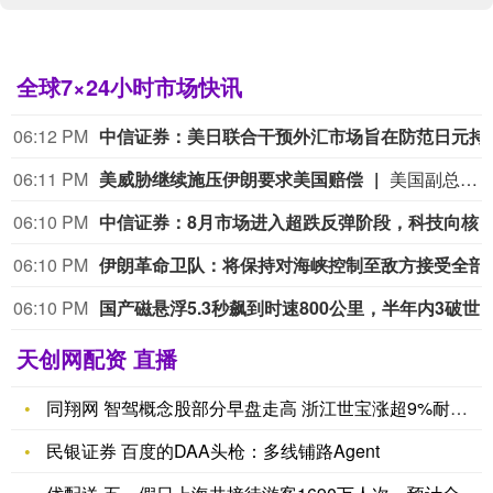
全球7×24小时市场快讯
06:12 PM
中信证券：美日联合干预
06:11 PM
美威胁继续施压伊朗要求美国赔偿
美国副总统万斯8月8日表示，美伊冲突还没有结束，目前仍处于“博弈中段”，并表示美方将会继续施压。而伊朗方面表示，霍尔木兹海峡的通航议题并不以美方表态为准，即便与阿曼达成协议，也不意味着重新开放霍尔木兹海峡，伊朗的条件包括美国应对违反谅解备忘录的行为作出赔偿等。据在伊朗德黑兰的总台记者李健南观察，伊朗国内的分析认为，尽管冲突和战争给伊朗国内经济带来负面影响，但伊朗不会轻易放弃霍尔木兹海峡这一反制美国的重要手段。如果美国不改变敌对政策，不在伊朗问题上作出实质性让步，伊朗也不会以牺牲国家安全来换取短暂的经济缓和。（CCTV国际时讯）
06:10 PM
中信证券：8月市场进入超跌反弹阶段，科技向核心资产集中，增配能
06:10 PM
伊朗革命卫队：将保
06:10 PM
国产磁悬浮5.3秒飙到时速800公里，半年
天创网配资 直播
同翔网 智驾概念股部分早盘走高 浙江世宝涨超9%耐世特涨超7
民银证券 百度的DAA头枪：多线铺路Agent