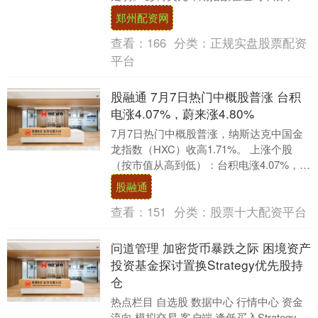
不到0.1%，此前盘中一度上涨0.3%。 美国
郑州配资网
服务....
查看：
166
分类：
正规实盘股票配资
平台
股融通 7月7日热门中概股普涨 台积
电涨4.07%，蔚来涨4.80%
7月7日热门中概股普涨，纳斯达克中国金
龙指数（HXC）收高1.71%。 上涨个股
（按市值从高到低）：台积电涨4.07%，阿
里巴巴涨1.84%，拼多多涨1.64%....
股融通
查看：
151
分类：
股票十大配资平台
问道管理 加密货币暴跌之际 困境资产
投资基金探讨置换Strategy优先股持
仓
热点栏目 自选股 数据中心 行情中心 资金
流向 模拟交易 客户端 逢低买入Strategy