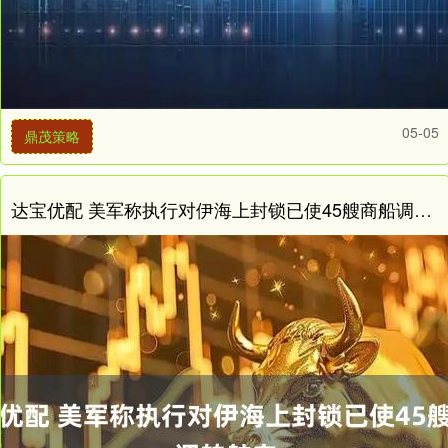
05-05
鼎茂策略
达宝优配 美军称执行对伊海上封锁已使45艘商船调转航向