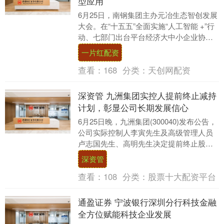
型应用
6月25日，南钢集团主办元冶生态智创发展
大会。在“十五五”全面实施“人工智能 +”行
动、七部门出台平台经济大中小企业协同
方案的产业政策背景下，本次大会以“人工
一片红配资
智....
查看：
168
分类：
天创网配资
深资管 九洲集团实控人提前终止减持
计划，彰显公司长期发展信心
6月25日晚，九洲集团(300040)发布公告，
公司实际控制人李寅先生及高级管理人员
卢志国先生、高明先生决定提前终止股份
减持计划。公告显示，李寅先生此前计划
深资管
减持....
查看：
108
分类：
股票十大配资平台
通盈证券 宁波银行深圳分行科技金融
全方位赋能科技企业发展