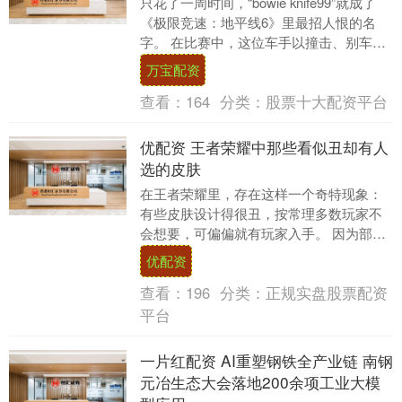
只花了一周时间，“bowie knife99”就成了
《极限竞速：地平线6》里最招人恨的名
字。 在比赛中，这位车手以撞击、别车、
甚至从高处一跃而下砸到玩家车顶等花....
万宝配资
查看：
164
分类：
股票十大配资平台
优配资 王者荣耀中那些看似丑却有人
选的皮肤
在王者荣耀里，存在这样一个奇特现象：
有些皮肤设计得很丑，按常理多数玩家不
会想要，可偏偏就有玩家入手。 因为部分
皮肤设计独特，虽外观丑，但特效与手感
优配资
出色。 对于颜....
查看：
196
分类：
正规实盘股票配资
平台
一片红配资 AI重塑钢铁全产业链 南钢
元冶生态大会落地200余项工业大模