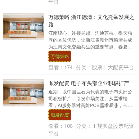
平台
万德策略 浙江德清：文化托举发展之
路
江南腹心、连接吴越、沟通苏杭，得天独
厚的区位优势，让浙江省湖州市德清县成
为江南文化交融共生的重要节点。春夏之
交，记者在德清采访时感受到，这座小城
万德策略
深挖千年人文底蕴....
查看：
174
分类：
股票十大配资平台
顺发配资 电子布头部企业积极扩产
近期，以中国巨石为代表的电子布头部公
司积极扩产，引发市场关注。从需求端
看，AI服务器对高阶PCB需求暴涨，带动
高端电子布需求激增，目前行业库存极
顺发配资
低，甚至出现“一....
查看：
106
分类：
正规实盘股票配资
平台