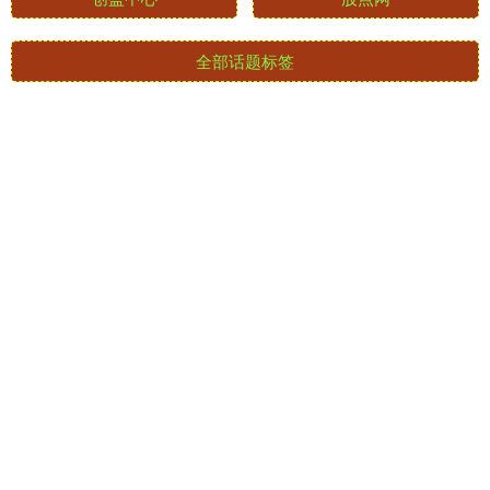
天织股票配资
天创网
创盈中心
股点网
全部话题标签
关注 天创网配资