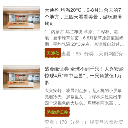
天通盈 均温20℃，6-8月适合去的7
个地方，三四天看看美景，游玩避暑
均可
1、内蒙古-乌兰布统 草原、白桦林、湿
地，夏季绿草如茵，6-8月是草原颜值巅峰
期，平均气温 20℃左右。京津冀自驾过
去，基本在5-6小时车程内。 野鸭湖倒映着
天通盈
查看：
65
分类：
天创网配资
岸....
盛金缘证券 全球不到千只！大兴安岭
惊现4只“林中巨兽”，一只角就值1万
多
大兴安岭，凌晨四点多，无人机的小屏幕
亮着冷光，屏幕里头，白桦林深处晃出来
四个深褐色的大块头。肩膀有两米高，体
重六百多公斤一只，走起来跟四座肉山在
盛金缘证券
挪窝似的。 凑近....
查看：
178
分类：
正规实盘股票配资