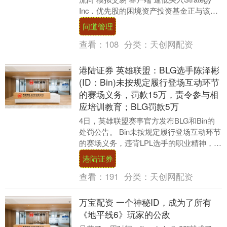
Inc．优先股的困境资产投资基金正与该公
司一家投行顾问洽谈，拟将所持....
问道管理
查看：
108
分类：
天创网配资
港陆证券 英雄联盟：BLG选手陈泽彬
(ID：Bin)未按规定履行登场互动环节
的赛场义务，罚款15万，责令参与相
应培训教育；BLG罚款5万
4日，英雄联盟赛事官方发布BLG和Bin的
处罚公告。 Bin未按规定履行登场互动环节
的赛场义务，违背LPL选手的职业精神，扰
乱了赛事标准化运行秩序，对观众的观
港陆证券
赛....
查看：
191
分类：
天创网配资
万宝配资 一个神秘ID，成为了所有
《地平线6》玩家的公敌