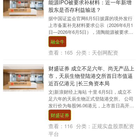
能源IPO被要求补材料：近一年新增
股东是否存利益输送？
据中国证监会官网6月5日披露的境外发行
上市备案补充材料要求公示（2026年6月1
日—2026年6月5日），清陶能源被要求对
多个事项进行补充说明。 清陶（昆山）
融金牛
能....
查看：
165
分类：
天创网配资
财盛证券 成立不足六年、尚无产品上
市，天辰生物登陆港交所首日市值逼
近百亿港元 |长三角资本局
文|新浪财经上海站 十里 6月5日，成立不
足六年的天辰生物正式登陆港交所。 公司
发行价为每股96.06港元，上市首日高开超
过五成，盘中最高触及158港元，最终收....
财盛证券
查看：
116
分类：
正规实盘股票配资
平台