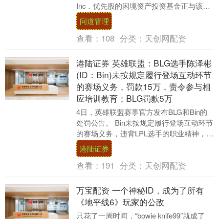
Inc．优先股的困境资产投资基金正与该公
司一家投行顾问洽谈，拟将所持....
问道管理
查看：
108
分类：
天创网配资
港陆证券 英雄联盟：BLG选手陈泽彬
(ID：Bin)未按规定履行登场互动环节
的赛场义务，罚款15万，责令参与相
应培训教育；BLG罚款5万
4日，英雄联盟赛事官方发布BLG和Bin的
处罚公告。 Bin未按规定履行登场互动环节
的赛场义务，违背LPL选手的职业精神，扰
乱了赛事标准化运行秩序，对观众的观
港陆证券
赛....
查看：
191
分类：
天创网配资
万宝配资 一个神秘ID，成为了所有
《地平线6》玩家的公敌
只花了一周时间，“bowie knife99”就成了