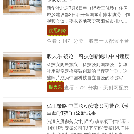
新华社北京7月8日电（记者王优玲）住房
城乡建设部8日召开全国城市排水防涝工作
视频会议，要求各地落实落细城市排水防
涝各项工作措施，保障城市基础设施运行
优配痢略
安全。 城市....
查看：
147
分类：
股票十大配资平台
股天乐 镜论｜科技创新跑出中国速度
科技兴则民族兴，科技强则国家强。新华
社用影像定格突破创新的里程碑时刻，这
些照片成为中国科技自立自强的珍贵写
照。 大国重器彰显创新底气 科技引领时
股天乐
查看：
72
分类：
天创网配资
代。近年来，中国....
亿正策略 中国移动安徽公司警企联动
重拳“打猫”再添新战果
为深入贯彻落实“打猫”行动专项工作部署，
中国移动安徽公司(以下简称“安徽移动”)将