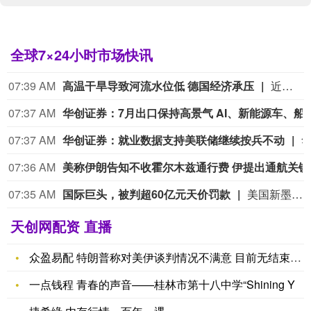
全球7×24小时市场快讯
07:34 AM
梅德韦杰夫：西方将迎
07:32 AM
拜登癌症又恶化 其子称癌细胞已扩散到骨骼外
07:31 AM
绿电替代与核算认证要齐发力
新能源装机规模持续扩大，绿电消费加快增长，我国可再生能源发展正步入“扩量提质、可靠替代”的新阶段。绿电发出来、用起来只是第一步，还要把来源、数量和绿色价值归属搞清楚，让企业的绿色用能得到认可，让绿电资源与产业需求跨区域顺畅对接，也让节能降碳成效更好地转化为市场竞争力。（经济日报）
07:31 AM
上市公司业绩预告折射经济韧性
近期，A股上市公司上半年业绩预告密集披露，为观察中国经济提供了重要窗口。业绩预告显示，预披露上市公司总体经营稳健，在培育新质生产力、积蓄发展新动能方面取得积极成效，彰显了中国经济的韧性与活力。（经济日报）
07:30 AM
美国防部要求美国主
天创网配资 直播
众盈易配 特朗普称对美伊谈判情况不满意 目前无结束战争打算
一点钱程 青春的声音——桂林市第十八中学“Shining Y