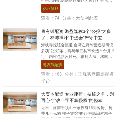
打击治理电信网络诈骗作为践行社会责任
的重要抓手，持续强化对异常线索的敏锐
亿正策略
捕捉与....
查看：
74
分类：
天创网配资
粤有钱配资 游盈隆称3个“公投”太多
了，林沛祥吁“中选会”严守中立
海峡导报综合报道 台湾在野阵营近期研议
多项“公投”案，盼与年底县市长选举合并举
行，内容包括反废死、鞭刑入法、移转投
票及交通罚锾专用等。不过，“中选会主
粤友钱配资
委”游盈隆....
查看：
183
分类：
正规实盘股票配资
平台
大资本配资 专业律师：桔橘之争，别
再心存“改一字不算侵权”的侥幸
近日，河南平顶山一家仅有16间客房、房
费几十元的“橘子宾馆”收到连锁品牌“桔子