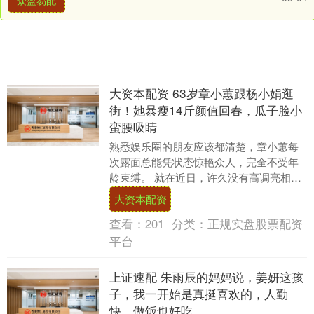
众盈易配
大资本配资 63岁章小蕙跟杨小娟逛
街！她暴瘦14斤颜值回春，瓜子脸小
蛮腰吸睛
熟悉娱乐圈的朋友应该都清楚，章小蕙每
次露面总能凭状态惊艳众人，完全不受年
龄束缚。 就在近日，许久没有高调亮相的
她，在香港和老友杨小娟私下小聚，随手
大资本配资
流出的合照一经....
查看：
201
分类：
正规实盘股票配资
平台
上证速配 朱雨辰的妈妈说，姜妍这孩
子，我一开始是真挺喜欢的，人勤
快，做饭也好吃