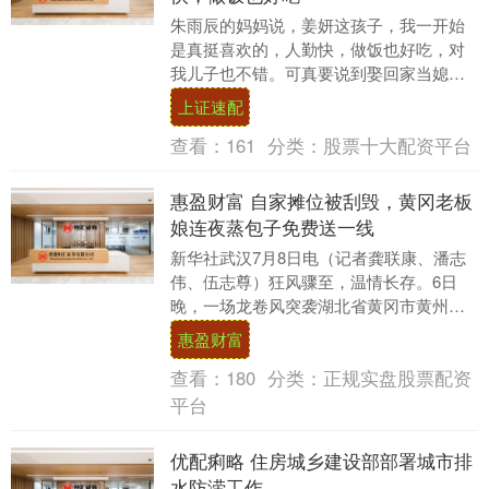
朱雨辰的妈妈说，姜妍这孩子，我一开始
是真挺喜欢的，人勤快，做饭也好吃，对
我儿子也不错。可真要说到娶回家当媳
妇，我这心里头，就是过不去那道坎。 这
上证速配
事得从一档叫《我....
查看：
161
分类：
股票十大配资平台
惠盈财富 自家摊位被刮毁，黄冈老板
娘连夜蒸包子免费送一线
新华社武汉7月8日电（记者龚联康、潘志
伟、伍志尊）狂风骤至，温情长存。6日
晚，一场龙卷风突袭湖北省黄冈市黄州区
学生街，这条紧邻黄冈师范学院的热闹美
惠盈财富
食夜市瞬间满目....
查看：
180
分类：
正规实盘股票配资
平台
优配痢略 住房城乡建设部部署城市排
水防涝工作