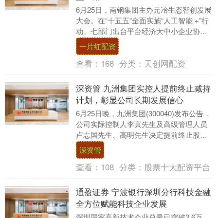
6月25日，南钢集团主办元冶生态智创发展
大会。在“十五五”全面实施“人工智能 +”行
动、七部门出台平台经济大中小企业协同
方案的产业政策背景下，本次大会以“人工
一片红配资
智....
查看：
168
分类：
天创网配资
深资管 九洲集团实控人提前终止减持
计划，彰显公司长期发展信心
6月25日晚，九洲集团(300040)发布公告，
公司实际控制人李寅先生及高级管理人员
卢志国先生、高明先生决定提前终止股份
减持计划。公告显示，李寅先生此前计划
深资管
减持....
查看：
108
分类：
股票十大配资平台
通盈证券 宁波银行深圳分行科技金融
全方位赋能科技企业发展
深圳国家高新技术企业总量已突破2.6万