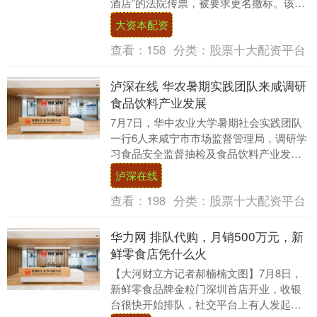
酒店”的法院传票，被要求更名撤标。该案
件随着媒体介入迅速引发舆论关注。 图片
大资本配资
来源网....
查看：
158
分类：
股票十大配资平台
泸深在线 华农暑期实践团队来咸调研
食品饮料产业发展
7月7日，华中农业大学暑期社会实践团队
一行6人来咸宁市市场监督管理局，调研学
习食品安全监督抽检及食品饮料产业发展
工作情况。 上午，实践团队跟随工作人员
泸深在线
走进华佑万....
查看：
198
分类：
股票十大配资平台
华力网 排队代购，月销500万元，新
鲜零食店凭什么火
【大河财立方记者郝楠楠文图】7月8日，
新鲜零食品牌金粒门深圳首店开业，收银
台很快开始排队，社交平台上有人发起代