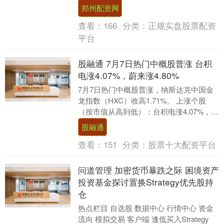
不到0.1%，此前盘中一度上涨0.3%。 美国
郑州配资网
服务....
查看：
166
分类：
正规实盘股票配资
平台
股融通 7月7日热门中概股普涨 台积
电涨4.07%，蔚来涨4.80%
7月7日热门中概股普涨，纳斯达克中国金
龙指数（HXC）收高1.71%。 上涨个股
（按市值从高到低）：台积电涨4.07%，阿
里巴巴涨1.84%，拼多多涨1.64%....
股融通
查看：
151
分类：
股票十大配资平台
问道管理 加密货币暴跌之际 困境资产
投资基金探讨置换Strategy优先股持
仓
热点栏目 自选股 数据中心 行情中心 资金
流向 模拟交易 客户端 逢低买入Strategy