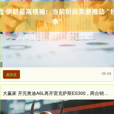
05-04
趣操盘
大赢家 开完奥迪A6L再开雷克萨斯ES300，两台销冠差距有多大?选错会后悔