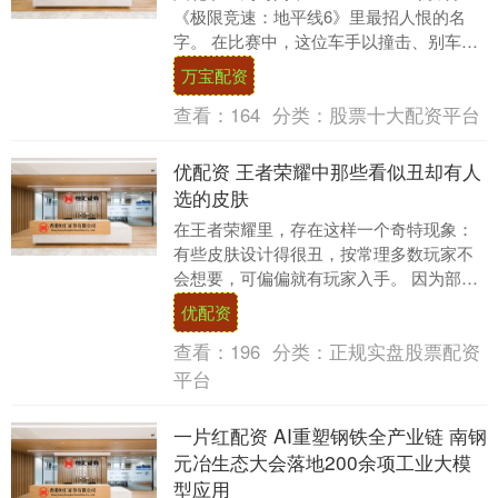
《极限竞速：地平线6》里最招人恨的名
字。 在比赛中，这位车手以撞击、别车、
甚至从高处一跃而下砸到玩家车顶等花....
万宝配资
查看：
164
分类：
股票十大配资平台
优配资 王者荣耀中那些看似丑却有人
选的皮肤
在王者荣耀里，存在这样一个奇特现象：
有些皮肤设计得很丑，按常理多数玩家不
会想要，可偏偏就有玩家入手。 因为部分
皮肤设计独特，虽外观丑，但特效与手感
优配资
出色。 对于颜....
查看：
196
分类：
正规实盘股票配资
平台
一片红配资 AI重塑钢铁全产业链 南钢
元冶生态大会落地200余项工业大模
型应用