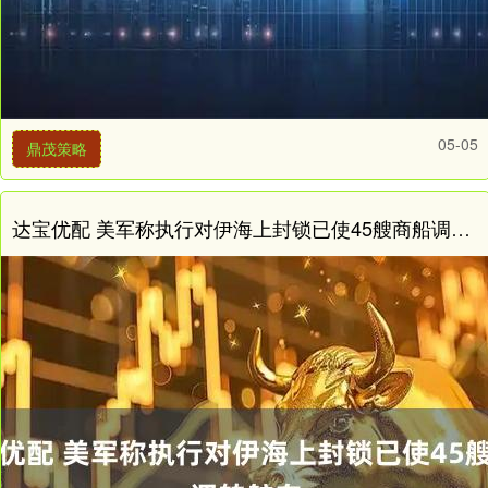
05-05
鼎茂策略
达宝优配 美军称执行对伊海上封锁已使45艘商船调转航向